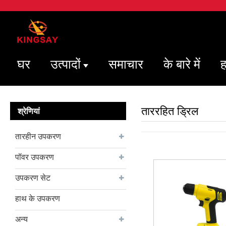
घर
उत्पादों
समाचार
के बारे में
ह
ताररहित ड्रिल
श्रेणियां
तारहीन उपकरण
पॉवर उपकरण
उपकरण सेट
हाथ के उपकरण
अन्य