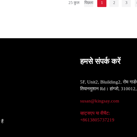
25 कुल
पिछला
1
2
3
हमसे संपर्क करें
5F, Unit2, Bluilding2, रोम गार्ड
तियानमुशान Rd। हांग्जो, 310012
susan@kingsay.com
व्हाट्सएप या वीचैट:
+8613805737219
ैं