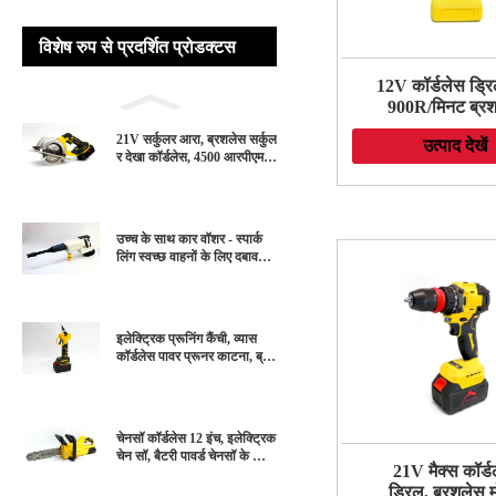
विशेष रुप से प्रदर्शित प्रोडक्टस
12V कॉर्डलेस ड्रि
900R/मिनट ब्र
बैटरी पावर डिज़
21V सर्कुलर आरा, ब्रशलेस सर्कुल
उत्पाद देखें
ड्रिलिंग कंक्रीट, 
र देखा कॉर्डलेस, 4500 आरपीएम, ए
लकड़ी के लिए पावर
डजस्टेबल कटिंग डेप्थ 45 °/90 °,
सेट
बैटरी के साथ
उच्च के साथ कार वॉशर - स्पार्क
लिंग स्वच्छ वाहनों के लिए दबाव
स्प्रे - घर के लिए बिल्कुल सही ब
गीचे और पेशेवर उपयोग
इलेक्ट्रिक प्रूनिंग कैंची, व्यास
कॉर्डलेस पावर प्रूनर काटना, ब्रश
लेस मोटर प्रूनिंग कैंची के साथ ब
गीचे के पेड़ के लिए रिचार्जेबल बैटरी
के साथ
चेनसॉ कॉर्डलेस 12 इंच, इलेक्ट्रिक
चेन सॉ, बैटरी पावर्ड चेनसॉ के साथ
21V मैक्स कॉर्ड
लंबे समय तक।
ड्रिल, ब्रशलेस 