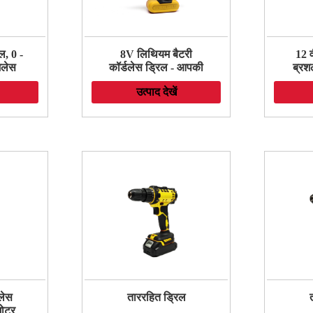
ल, 0 -
8V लिथियम बैटरी
12 व
शलेस
कॉर्डलेस ड्रिल - आपकी
ब्रश
ाइन,
सभी ड्रिलिंग जरूरतों के
ड्रि
उत्पाद देखें
धातु,
लिए शक्तिशाली और हल्का
लकड़ी
 ड्रिल
लेस
ताररहित ड्रिल
मोटर