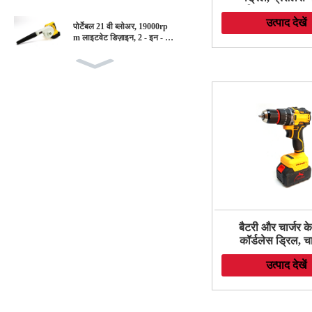
डिज़ाइन, 18+1 
उत्पाद देखें
सेटिंग्स, ड्रिलिंग क
पोर्टेबल 21 वी ब्लोअर, 19000rp
धातु, लकड़ी के लि
m लाइटवेट डिज़ाइन, 2 - इन - 1
पोर्टेबल मिनी लीफ ब्लोअर और
ड्रिल सेट
लॉन की देखभाल के लिए वैक्यूम,
धूल/बर्फ उड़ाने
कॉर्डलेस इम्पैक्ट रिंच, 1/2 इंच हाई
टॉर्क ब्रशलेस इम्पैक्ट गन, 21 वी
पावर इम्पैक्ट ड्राइवर, कार/ट्रक
आरवी/मावर के लिए ब्रशलेस मोटर
21V कॉर्डलेस एंगल ग्राइंडर, कॉर्ड
लेस ब्रश एंगल ग्राइंडर किट, 850
0rpm इलेक्ट्रिक एंगल पीस टूल,
मेटल, वुड के लिए ग्राइंडर हैंडहेल्ड
कटर
12V कॉर्डलेस ड्रिल, 0 - 900R/
मिनट ब्रशलेस बैटरी पावर डिज़ाइ
बैटरी और चार्जर क
न, ड्रिलिंग कंक्रीट, धातु, लकड़ी
कॉर्डलेस ड्रिल, च
के लिए पावर ड्रिल सेट
साथ 21 वी इलेक्ट
उत्पाद देखें
ड्रिल, 18+1 टै
8V लिथियम बैटरी कॉर्डलेस ड्रिल
सेटिंग्स और ड्रिलि
- आपकी सभी ड्रिलिंग जरूरतों के
लिए प्रभाव मो
लिए शक्तिशाली और हल्का
स्क्रूड्राइविं