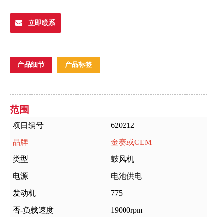
立即联系
产品细节
产品标签
范围
项目编号
620212
品牌
金赛或OEM
类型
鼓风机
电源
电池供电
发动机
775
否-负载速度
19000rpm