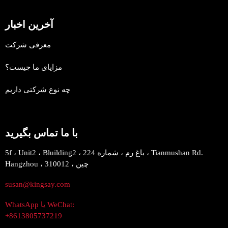
آخرین اخبار
معرفی شرکت
مزایای ما چیست؟
چه نوع شرکتی داریم
با ما تماس بگیرید
5f ، Unit2 ، Bluilding2 ، باغ رم ، شماره 224 ، Tianmushan Rd.
Hangzhou ، 310012 ، چین
susan@kingsay.com
WhatsApp یا WeChat:
+8613805737219