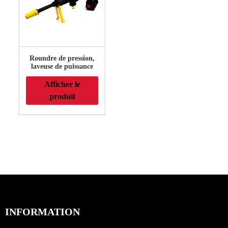
Roundre de pression,
laveuse de puissance
Electric High - Rousser
de pression pour les
Afficher le
clôtures, les patios, les
produit
terrasses, les patios et
les voitures
INFORMATION